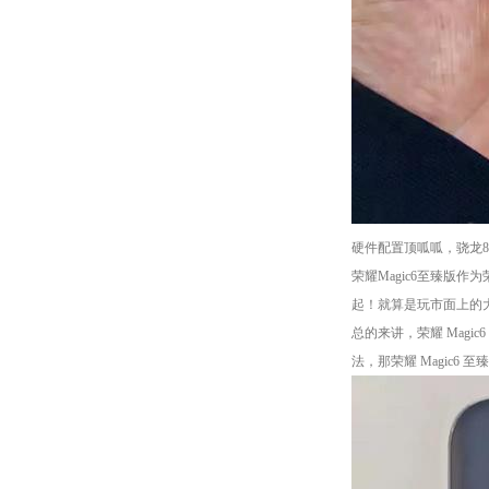
硬件配置顶呱呱，骁龙8Ge
荣耀Magic6至臻版
起！就算是玩市面上的
总的来讲，荣耀 Mag
法，那荣耀 Magic