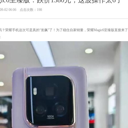
gic6至臻版：跌价1380元，这波操作太6了
9-02 06:06 点击次数：198
荣耀手机这次可是真的“发飙”了！为了稳住自家销量，荣耀Magic6至臻版直接来了个“跳楼
！