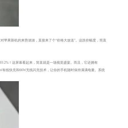
应对苹果新机的来势汹汹，直接来了个“价格大放送”。这跌价幅度，简直
高达93.2%！这屏幕看起来，简直就是一场视觉盛宴。而且，它还拥有
80W有线快充和66W无线闪充技术，让你的手机随时保持满满电量。系统