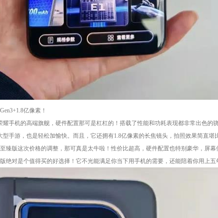
n3+1.8亿像素！
作为荣耀手机的高端旗舰，硬件配置那可是杠杠的！搭载了性能和功耗表现都非常出色的骁龙
大型手游，也是轻松加愉快。而且，它还拥有1.8亿像素的长焦镜头，拍照效果简直堪
ic6 至臻版这次价格的调整，那可真是太牛啦！性价比超高，硬件配置也特别豪华，
6 至臻版绝对是个值得买的好选择！它不光能满足你当下用手机的需要，还能陪着你用上五