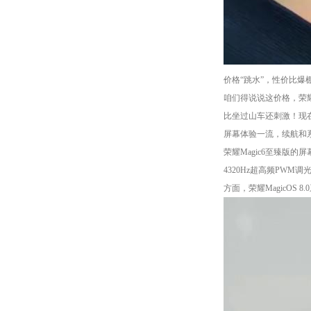
价格“跳水”，性价比爆
咱们得说说这价格，荣耀
比坐过山车还刺激！现
屏幕体验一流，续航和
荣耀Magic6至臻版
4320Hz超高频PW
方面，荣耀MagicOS