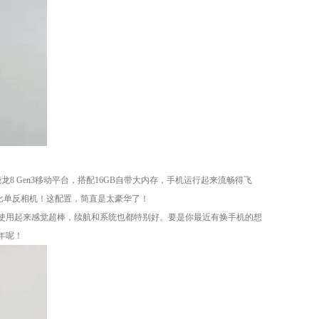
8 Gen3移动平台，搭配16GB自带大内存，手机运行起来流畅得飞
比单反相机！这配置，简直是太豪华了！
屏幕使用起来感觉超棒，续航和系统也都特别好。要是你最近有换手机的想
年呢！