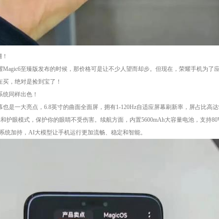
棚！
Magic6至臻版发布的时候，那价格可是让不少人望而却步。但现在，荣耀手机为了
在买，绝对是捡到宝了！
系统同样出色！
的屏幕也是一大亮点，6.8英寸的曲面全面屏，拥有1-120Hz自适应屏幕刷新率，屏占比
M调光和护眼模式，保护你的眼睛不受伤害。续航方面，内置5600mAh大容量电池，支持
 8.0系统加持，AI大模型让手机运行更加流畅、稳定和智能。