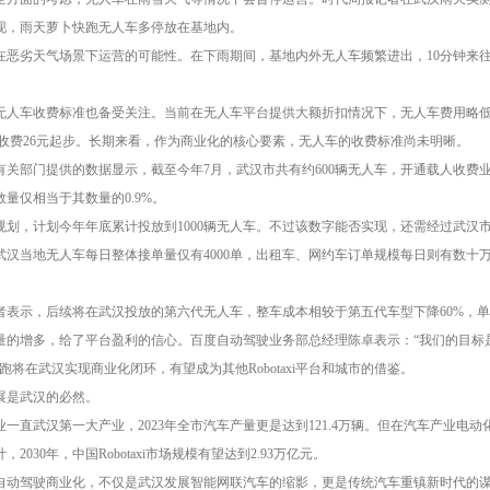
现，雨天萝卜快跑无人车多停放在基地内。
在恶劣天气场景下运营的可能性。在下雨期间，基地内外无人车频繁进出，10分钟来往
。
无人车收费标准也备受关注。当前在无人车平台提供大额折扣情况下，无人车费用略
平台收费26元起步。长期来看，作为商业化的核心要素，无人车的收费标准尚未明晰。
有关部门提供的数据显示，截至今年7月，武汉市共有约600辆无人车，开通载人收费
量仅相当于其数量的0.9%。
规划，计划今年年底累计投放到1000辆无人车。不过该数字能否实现，还需经过武汉
武汉当地无人车每日整体接单量仅有4000单，出租车、网约车订单规模每日则有数十
表示，后续将在武汉投放的第六代无人车，整车成本相较于第五代车型下降60%，单价为
的增多，给了平台盈利的信心。百度自动驾驶业务部总经理陈卓表示：“我们的目标是到2
跑将在武汉实现商业化闭环，有望成为其他Robotaxi平台和城市的借鉴。
展是武汉的必然。
一直武汉第一大产业，2023年全市汽车产量更是达到121.4万辆。但在汽车产业
030年，中国Robotaxi市场规模有望达到2.93万亿元。
自动驾驶商业化，不仅是武汉发展智能网联汽车的缩影，更是传统汽车重镇新时代的