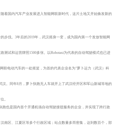
。随着国内汽车产业发展进入智能网联新时代，这片土地又开始焕发新的
的步伐。3年后的2019年，武汉摇身一变，成为国内第一个发放智能网
试和运营牌照1500多张。以Robotaxi为代表的自动驾驶模式也已进
能网联电动汽车的一处摇篮，为首的代表企业名为“萝卜运力（武汉）科
地武汉。同年8月，萝卜快跑无人车就开上了武汉经开区和军山新城等地的
首位。
卜快跑也是国内首个开通机场自动驾驶接驳服务的企业，并实现了跨行政
、汉南区、江夏区等多个行政区域；站点数量多而密集，达到数百个，部