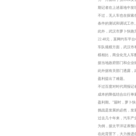
期记者在上述基地中发
不过，无人车也在探索
条件的测试和调试工作
此外，武汉市萝卜快跑
22.48元，某网约车
车队规模方面，武汉市
模相比，商业化无人车数
据当地政府部门和企业
此外据有关部门透露，
盈利提出了难题。
不过百度对时代周报记者
成本的降低结合出行单量
盈利期。”届时，萝卜快
挑战是发展的必然，发
过去几十年来，汽车产业
为例，据太平洋证券预计，2
在此背景下，大力推进