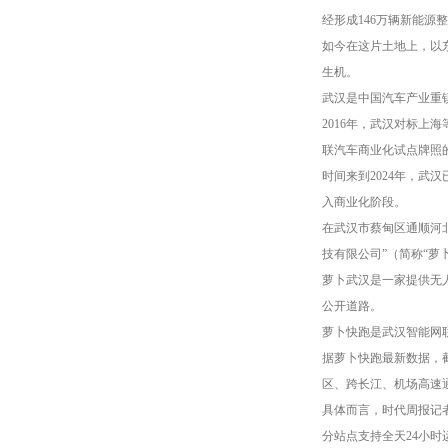
经形成146万辆新能源
如今在这片土地上，以
生机。
武汉是中国汽车产业重
2016年，武汉对标上
联汽车商业化试点牌照
时间来到2024年，武
入商业化阶段。
在武汉市蔡甸区通顺河
技有限公司”（简称“萝
萝卜武汉是一家提供无
公开道路。
萝卜快跑是武汉智能网
据萝卜快跑最新数据，
区、跨长江、机场高速
具体而言，时代周报记
分站点支持全天24小