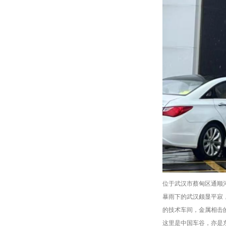
位于武汉市蔡甸区通顺
暴雨下的武汉颇显平寂，
的技术车间，金属相击
这里是中国车谷，亦是