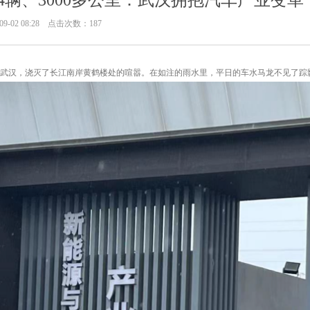
44辆、3000多公里：武汉拥抱汽车产业变
9-02 08:28 点击次数：187
突袭武汉，浇灭了长江南岸黄鹤楼处的喧嚣。在如注的雨水里，平日的车水马龙不见了