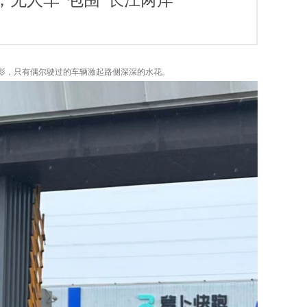
革，无人车“包围”长江两岸
踪影，只有偶尔驶过的车辆激起路侧深深的水花。