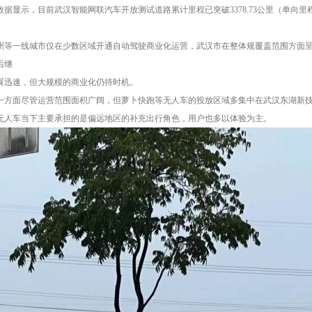
据显示，目前武汉智能网联汽车开放测试道路累计里程已突破3378.73公里（单向里程
州等一线城市仅在少数区域开通自动驾驶商业化运营，武汉市在整体规覆盖范围方面
后继
展迅速，但大规模的商业化仍待时机。
一方面尽管运营范围面积广阔，但萝卜快跑等无人车的投放区域多集中在武汉东湖新技
无人车当下主要承担的是偏远地区的补充出行角色，用户也多以体验为主。