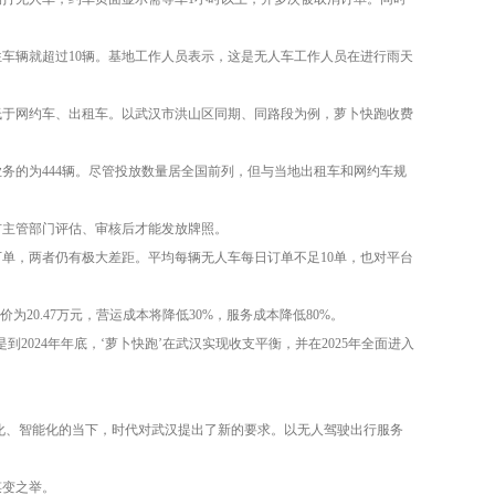
车辆就超过10辆。基地工作人员表示，这是无人车工作人员在进行雨天
低于网约车、出租车。以武汉市洪山区同期、同路段为例，萝卜快跑收费
业务的为444辆。尽管投放数量居全国前列，但与当地出租车和网约车规
市主管部门评估、审核后才能发放牌照。
万单，两者仍有极大差距。平均每辆无人车每日订单不足10单，也对平台
20.47万元，营运成本将降低30%，服务成本降低80%。
024年年底，‘萝卜快跑’在武汉实现收支平衡，并在2025年全面进入
电动化、智能化的当下，时代对武汉提出了新的要求。以无人驾驶出行服务
谋变之举。