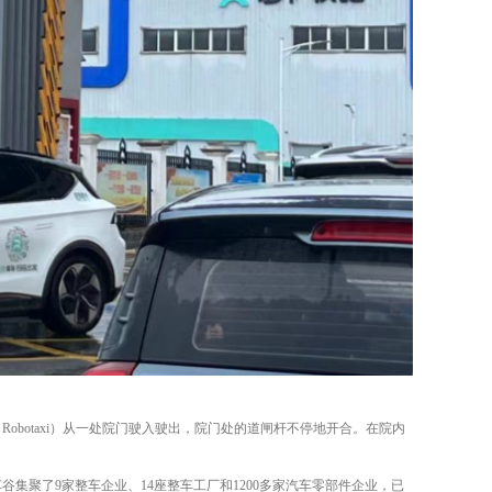
botaxi）从一处院门驶入驶出，院门处的道闸杆不停地开合。在院内
集聚了9家整车企业、14座整车工厂和1200多家汽车零部件企业，已