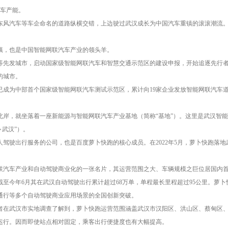
整车产能。
东风汽车等车企命名的道路纵横交错，上边驶过武汉成长为中国汽车重镇的滚滚潮流
镇，也是中国智能网联汽车产业的领头羊。
海等先发城市，启动国家级智能网联汽车和智慧交通示范区的建设申报，开始追逐先行者
的城市。
汉已成为中部首个国家级智能网联汽车测试示范区，累计向19家企业发放智能网联汽车道路测
北岸，就坐落着一座新能源与智能网联汽车产业基地（简称“基地”）。这里是武汉智
卜武汉”）。
人驾驶出行服务的公司，也是百度萝卜快跑的核心成员。在2022年5月，萝卜快跑落
联汽车产业和自动驾驶商业化的一张名片，其运营范围之大、车辆规模之巨位居国内
截至今年6月其在武汉自动驾驶出行累计超过68万单，单程最长里程超过95公里。萝
通行等多个自动驾驶商业应用场景的全国创新突破。
者在武汉市实地调查了解到，萝卜快跑运营范围涵盖武汉市汉阳区、洪山区、蔡甸区
时运行。因而即使站点相对固定，乘客出行便捷度也有大幅提高。