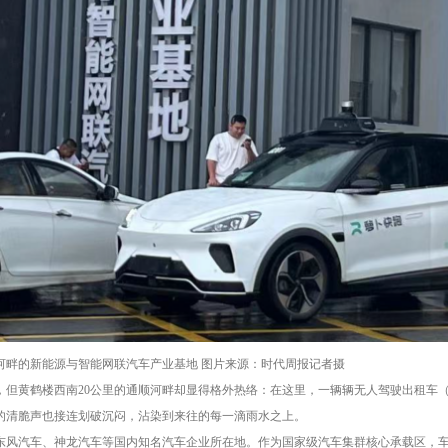
河畔的新能源与智能网联汽车产业基地 图片来源：时代周报记者摄
但黄鹤楼西南20公里的通顺河畔却显得格外热络：在这里，一辆辆无人驾驶出租车（Ro
的清脆声也接连划破沉闷，沾染到来往的每一滴雨水之上。
东风汽车、神龙汽车等国内知名汽车企业所在地。作为国家级汽车集群核心承载区，车谷