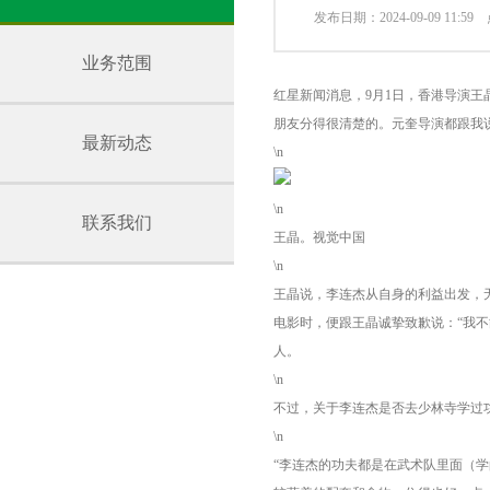
发布日期：2024-09-09 11:5
业务范围
红星新闻消息，9月1日，香港导演
朋友分得很清楚的。元奎导演都跟我说
最新动态
\n
\n
联系我们
王晶。视觉中国
\n
王晶说，李连杰从自身的利益出发，
电影时，便跟王晶诚挚致歉说：“我
人。
\n
不过，关于李连杰是否去少林寺学过
\n
“李连杰的功夫都是在武术队里面（学