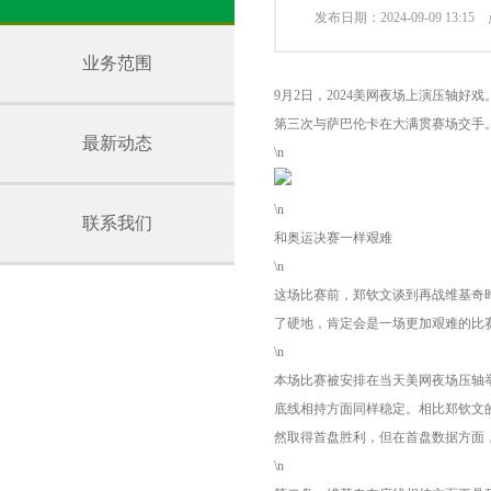
发布日期：2024-09-09 13:1
业务范围
9月2日，2024美网夜场上演压轴
第三次与萨巴伦卡在大满贯赛场交手
最新动态
\n
\n
联系我们
和奥运决赛一样艰难
\n
这场比赛前，郑钦文谈到再战维基奇
了硬地，肯定会是一场更加艰难的比赛
\n
本场比赛被安排在当天美网夜场压轴
底线相持方面同样稳定。相比郑钦文
然取得首盘胜利，但在首盘数据方面
\n