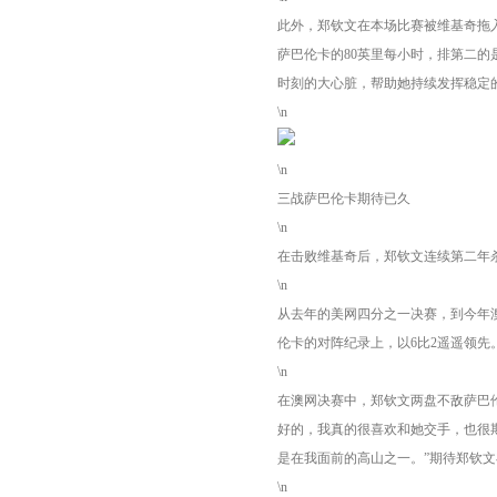
此外，郑钦文在本场比赛被维基奇拖
萨巴伦卡的80英里每小时，排第二
时刻的大心脏，帮助她持续发挥稳定
\n
\n
三战萨巴伦卡期待已久
\n
在击败维基奇后，郑钦文连续第二年
\n
从去年的美网四分之一决赛，到今年
伦卡的对阵纪录上，以6比2遥遥领先
\n
在澳网决赛中，郑钦文两盘不敌萨巴
好的，我真的很喜欢和她交手，也很
是在我面前的高山之一。”期待郑钦
\n