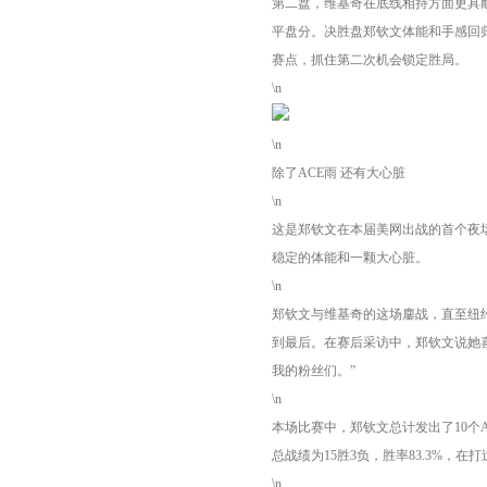
第二盘，维基奇在底线相持方面更具
平盘分。决胜盘郑钦文体能和手感回
赛点，抓住第二次机会锁定胜局。
\n
\n
除了ACE雨 还有大心脏
\n
这是郑钦文在本届美网出战的首个夜
稳定的体能和一颗大心脏。
\n
郑钦文与维基奇的这场鏖战，直至纽
到最后。在赛后采访中，郑钦文说她
我的粉丝们。”
\n
本场比赛中，郑钦文总计发出了10个
总战绩为15胜3负，胜率83.3%，
\n